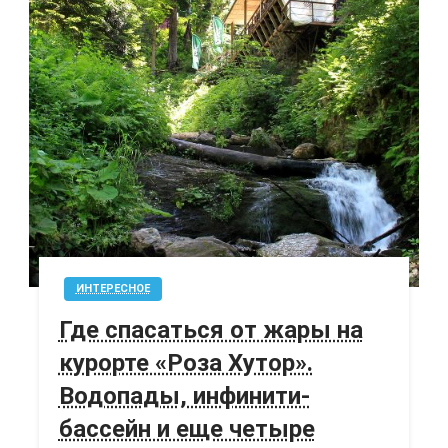
ИНТЕРЕСНОЕ
Где спасаться от жары на
курорте «Роза Хутор».
Водопады, инфинити-
бассейн и еще четыре