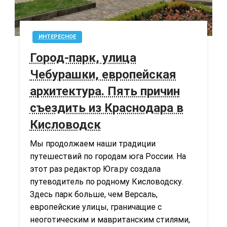
ИНТЕРЕСНОЕ
Город-парк, улица
Чебурашки, европейская
архитектура. Пять причин
съездить из Краснодара в
Кисловодск
Мы продолжаем наши традиции
путешествий по городам юга России. На
этот раз редактор Юга.ру создала
путеводитель по родному Кисловодску.
Здесь парк больше, чем Версаль,
европейские улицы, граничащие с
неоготическим и мавританским стилями,