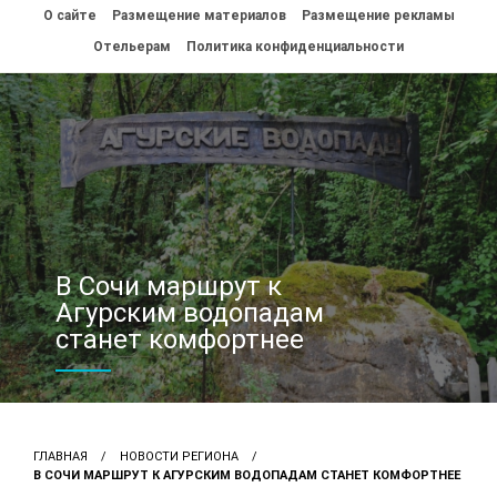
Перейти
О сайте
Размещение материалов
Размещение рекламы
к
контенту
Отельерам
Политика конфиденциальности
В Сочи маршрут к
Агурским водопадам
станет комфортнее
ГЛАВНАЯ
НОВОСТИ РЕГИОНА
В СОЧИ МАРШРУТ К АГУРСКИМ ВОДОПАДАМ СТАНЕТ КОМФОРТНЕЕ