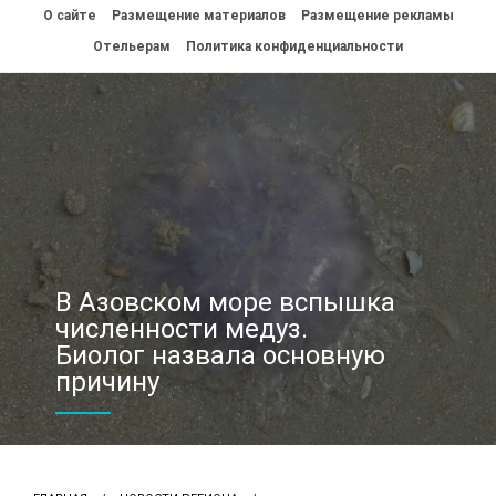
Перейти
О сайте
Размещение материалов
Размещение рекламы
к
контенту
Отельерам
Политика конфиденциальности
В Азовском море вспышка
численности медуз.
Биолог назвала основную
причину