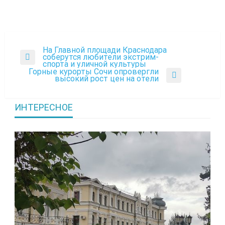
На Главной площади Краснодара
Навигация
соберутся любители экстрим-
Previous
спорта и уличной культуры
по
Post
Горные курорты Сочи опровергли
Next
высокий рост цен на отели
записям
Post
ИНТЕРЕСНОЕ