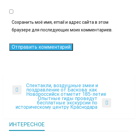
Сохранить моё имя, email и адрес сайта в этом
браузере для последующих моих комментариев.
Спектакли, воздушные змеи и
Навигация
поздравление от Баскова: как
Previous
Новороссийск отметит 185-летие
по
Post
Опытные гиды проведут
бесплатные экскурсии по
записям
Next
историческому центру Краснодара
Post
ИНТЕРЕСНОЕ